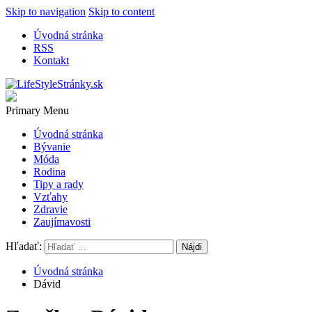
Skip to navigation
Skip to content
Úvodná stránka
RSS
Kontakt
LifeStyleStránky.sk
Stránky na lifestyle témy
Primary Menu
Úvodná stránka
Bývanie
Móda
Rodina
Tipy a rady
Vzťahy
Zdravie
Zaujímavosti
Hľadať:
Úvodná stránka
Dávid