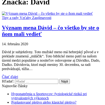
Značka: Dávid
Tipy a rady
Vzťahy
Zaujímavosti
Význam mena Dávid – čo všetko by ste o
ňom mali vedieť
14. februára 2020
Dávid je subjektívny. Toto mužské meno má hebrejský pôvod a v
preklade znamená „miláčik“. Toto biblické meno patrí na našom
území medzi populárne a nositeľov oslovujeme aj Dávidko, Dado,
Dadko. Dávidovia, ktorí majú meniny 30. decembra, sa radi
predvádzajú, túžia…
Čítať ďalej
Hľadať:
Najnovšie články
Hyponatrémia u športovcov: fyziologické riziká pri
vytrvalostných výkonoch
Poplastované pletivo alebo klasické pletivo?